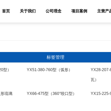
首页
关于我们
公司理念
项目案例
主营产
标签管理
820型）
YX51-380-760型（弧形）
YX28-20
瓦）
（弧形琉璃
YX66-475型（360°咬口型）
YX15-225