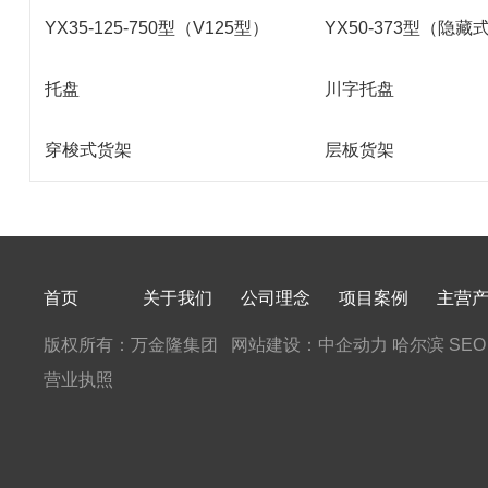
YX35-125-750型（V125型）
YX50-373型（隐藏
托盘
川字托盘
穿梭式货架
层板货架
首页
关于我们
公司理念
项目案例
主营
版权所有：万金隆集团 网站建设：
中企动力
哈尔滨
SEO
营业执照